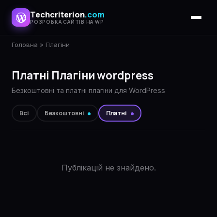
Techcriterion
.com
РОЗРОБКА САЙТІВ НА WP
Головна
»
Плагіни
Платні Плагіни wordpress
Безкоштовні та платні плагіни для WordPress
Всі
Безкоштовні
Платні
Публікацій не знайдено.