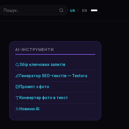
UA
EN
Пошук...
AI-ІНСТРУМЕНТИ
Збір ключових запитів
Генератор SEO-текстів — Textora
Промпт з фото
Конвертер фото в текст
Новини AI